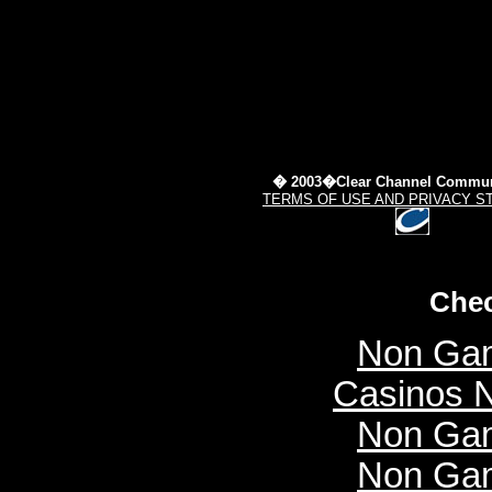
� 2003�Clear Channel Commun
TERMS OF USE AND PRIVACY S
Chec
Non Gam
Casinos 
Non Gam
Non Gam