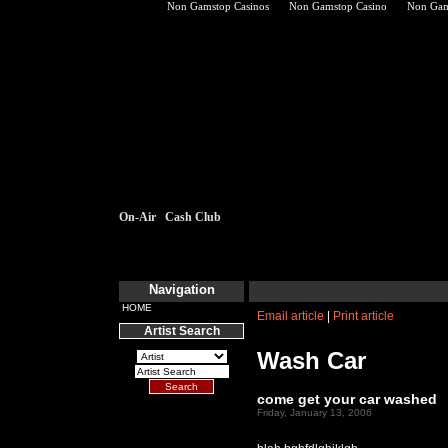
Non Gamstop Casinos
Non Gamstop Casino
Non Gam
On-Air
Cash Club
Navigation
HOME
Email article
|
Print article
Artist Search
Wash Car
come get your car washed
Friday, January 13, 2006