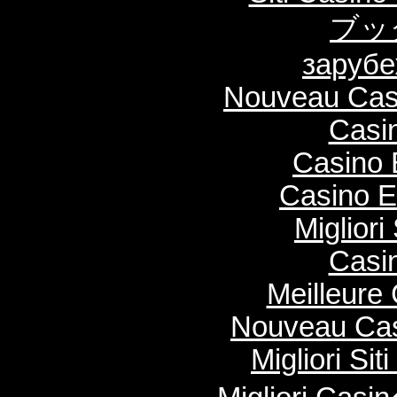
ブッ
зарубе
Nouveau Casi
Casi
Casino 
Casino E
Migliori
Casi
Meilleure
Nouveau Cas
Migliori Si