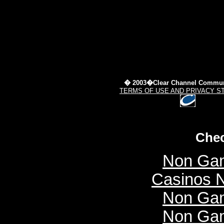
� 2003�Clear Channel Commun
TERMS OF USE AND PRIVACY S
Chec
Non Gam
Casinos 
Non Gam
Non Gam