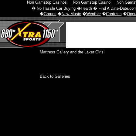
Non Gamstop Casinos
Non Gamstop Casino
Non Gamst
�
No Hassle Car Buying
�
Health
�
Find A Date-Date.co
�
Games
�
New Music
�
Weather
�
Contests
�
Opera
Mattress Gallery and the Laker Girls!
Back to Galleries