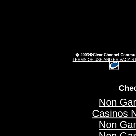
� 2003�Clear Channel Commun
TERMS OF USE AND PRIVACY S
Chec
Non Gam
Casinos 
Non Gam