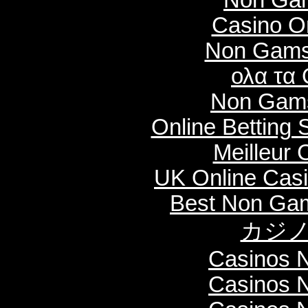
Non Gam
Casino O
Non Gams
ολα τα 
Non Gams
Online Betting
Meilleur 
UK Online Cas
Best Non Ga
カジノ
Casinos 
Casinos 